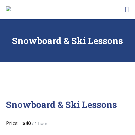
Skip
Traunbachhausl
to
Hotel
content
Garni
Landhaus
Traunbachhäusl
Snowboard & Ski Lessons
Snowboard & Ski Lessons
Price:
$40
/ 1 hour