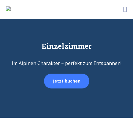
Skip
Traunbachhausl
to
Hotel
content
Garni
Landhaus
Traunbachhäusl
Einzelzimmer
Im Alpinen Charakter – perfekt zum Entspannen!
Jetzt buchen