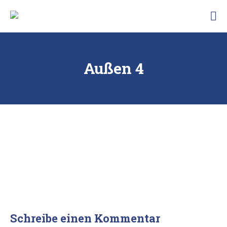
Skip
Traunbachhausl
to
Hotel
content
Garni
Landhaus
Traunbachhäusl
Außen 4
Schreibe einen Kommentar