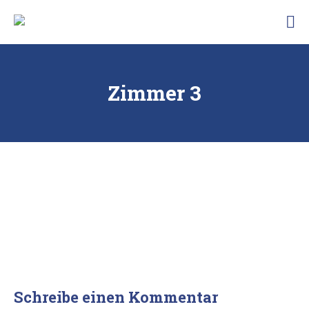
Skip
Traunbachhausl
to
Hotel
content
Garni
Landhaus
Traunbachhäusl
Zimmer 3
Schreibe einen Kommentar